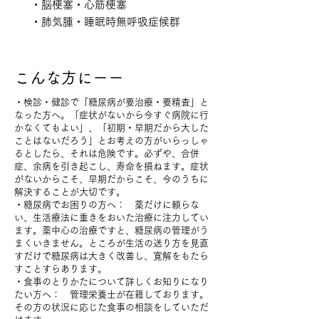
・脳梗塞・心筋梗塞
・肺気腫・睡眠時無呼吸症候群
こんな方にーー
・検診・健診で「糖尿病が要治療・要精査」と
なった方へ。「症状がないから今すぐ病院に行
かなくてもよい」、「初期・早期だから大した
ことはないだろう」とお考えの方がいらっしゃ
るとしたら、それは危険です。必ずや、合併
症、余病を引き起こし、寿命を損ねます。症状
がないからこそ、早期だからこそ、今のうちに
解決することが大切です。
・糖尿病でお困りの方へ： 薬だけに頼らな
い、生活療法に重きをおいた治療に注力してい
ます。薬中心の治療ですと、糖尿病の管理がう
まくいきません。ところが生活の送り方を見直
すだけで糖尿病は大きく改善し、寛解をもたら
すことすらあります。
・食事のとりかたについて詳しくお知りになり
たい方へ： 管理栄養士が在籍しております。
その方の状況に応じた食事の相談をしていただ