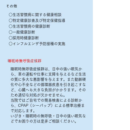
その他
○生活習慣病に関する健康相談
○特定健康診査及び特定保健指導
○生活習慣病の健康診断
○一般健康診断
○採用時健康診断
○インフルエンザ予防接種の実施
睡眠時無呼吸症候群
睡眠時無呼吸症候群は、日中の強い眠気か
ら、車の運転や仕事に支障を与えるなど生活
の質に多大な悪影響を与えます。また動脈硬
化や心不全などの循環器疾患を引き起こすな
ど、心臓へも大きな負担がかかります。その
ため適切な対処が欠かせません。
当院ではご自宅での簡易検査による診断か
ら、CPAP（シーパップ）による標準治療ま
で対応します。
いびき・睡眠時の無呼吸・日中の強い眠気な
どでお困りの方は是非ご相談ください。