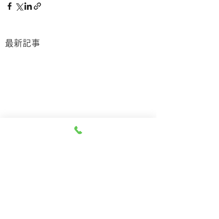
最新記事
糖尿病と菓子 ミンコ
糖尿病と食後高
ウスキー通信
ミンコウスキー通
コメント